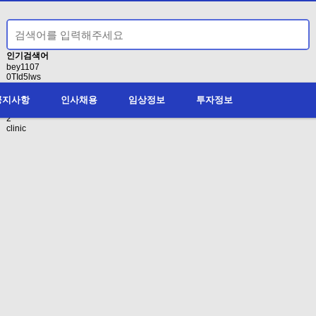
인기검색어
bey1107
0TId5lws
1
conducting
공지사항
인사채용
임상정보
투자정보
액면분할
2
clinic