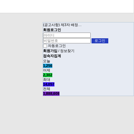
(공고사항) 제3자 배정…
회원로그인
자동로그인
회원가입
/
정보찾기
접속자집계
오늘
1,256
어제
2,302
최대
14,057
전체
1,888,608