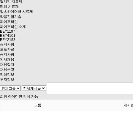
혈액암 치료제
폐암 치료제
알츠하이머병 치료제
약물전달기술
파이프라인
파이프라인 소개
BEY1107
BEY4101
BEY2153
공지사항
보도자료
공지사항
인사채용
채용절차
채용공고
임상정보
투자정보
회원 아이디만 검색 가능
그룹
게시