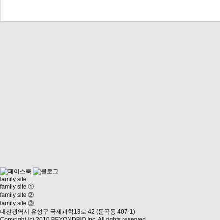
family site
family site ①
family site ②
family site ③
대전광역시 유성구 국제과학13로 42 (둔곡동 407-1)
Copyright (c) 2010 BEYONDBIO Inc. All rights reserved.