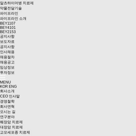
알츠하이머병 치료제
약물전달기술
파이프라인
파이프라인 소개
BEY1107
BEY4101
BEY2153
공지사항
보도자료
공지사항
인사채용
채용절차
채용공고
임상정보
투자정보
MENU
KOR
ENG
회사소개
CEO 인사말
경영철학
회사연혁
오시는 길
연구분야
췌장암 치료제
대장암 치료제
교모세포종 치료제