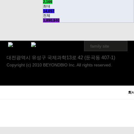
2,166
최대
14,057
전체
1,890,940
family site
대전광역시 유성구 국제과학13로 42 (둔곡동 407-1)
Copyright (c) 2010 BEYONDBIO Inc. All rights reserved.
회