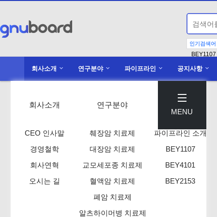
인기검색어
BEY1107
회사소개
연구분야
파이프라인
공지사항
회사소개
연구분야
파이프라인
MENU
CEO 인사말
췌장암 치료제
파이프라인 소개
경영철학
대장암 치료제
BEY1107
회사연혁
교모세포종 치료제
BEY4101
오시는 길
혈액암 치료제
BEY2153
폐암 치료제
.
채용공고
알츠하이머병 치료제